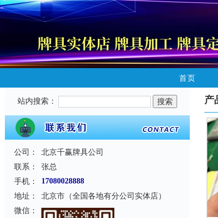
首页
产
站内搜索：
公司：
北京千赢牌具公司
联系：
张总
手机：
17080028888
地址：
北京市（全国各地有分公司实体店）
微信：