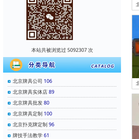
本站共被浏览过 5092307 次
北京牌具公司
106
北京牌具实体店
89
北京牌具批发
80
北京牌具定制
100
北京扑克牌定制
96
牌技手法教学
61