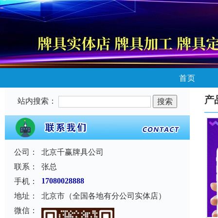
首页
产
站内搜索：
公司：
北京千赢牌具公司
联系：
张总
手机：
17080028888
地址：
北京市（全国各地有分公司实体店）
微信：