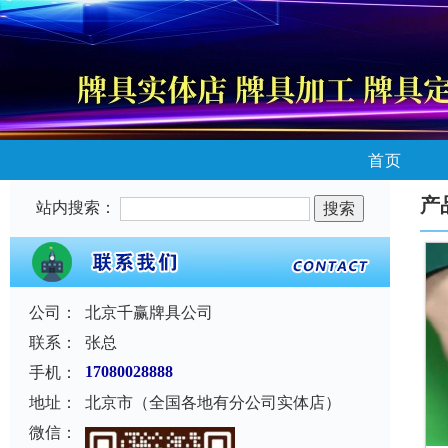
首页
产
站内搜索：
公司：
北京千赢牌具公司
联系：
张总
手机：
17080028888
地址：
北京市（全国各地有分公司实体店）
微信：