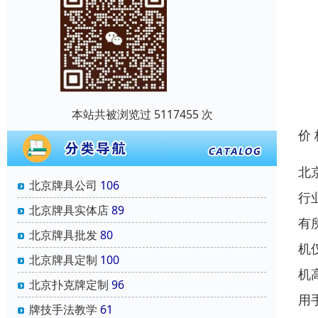
本站共被浏览过 5117455 次
价
北
北京牌具公司
106
行
北京牌具实体店
89
有
北京牌具批发
80
机
北京牌具定制
100
机
北京扑克牌定制
96
用
牌技手法教学
61