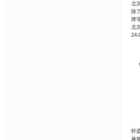
北
除
牌
北
24-
怀
麻