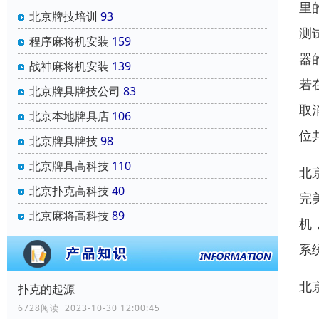
里
北京牌技培训
93
测
程序麻将机安装
159
器
战神麻将机安装
139
若
北京牌具牌技公司
83
取
北京本地牌具店
106
位
北京牌具牌技
98
北京牌具高科技
110
北
北京扑克高科技
40
完
北京麻将高科技
89
机
系
北
扑克的起源
6728阅读 2023-10-30 12:00:45