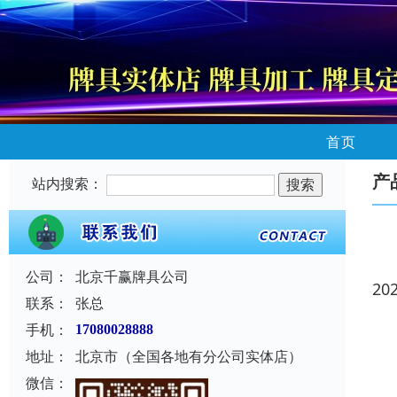
首页
产
站内搜索：
公司：
北京千赢牌具公司
20
联系：
张总
手机：
17080028888
地址：
北京市（全国各地有分公司实体店）
微信：