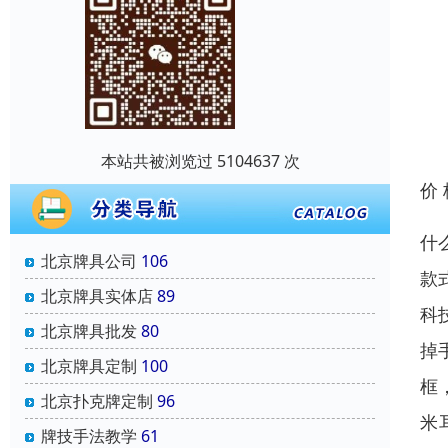
本站共被浏览过 5104637 次
价
什
北京牌具公司
106
款
北京牌具实体店
89
科
北京牌具批发
80
掉
北京牌具定制
100
框
北京扑克牌定制
96
米
牌技手法教学
61