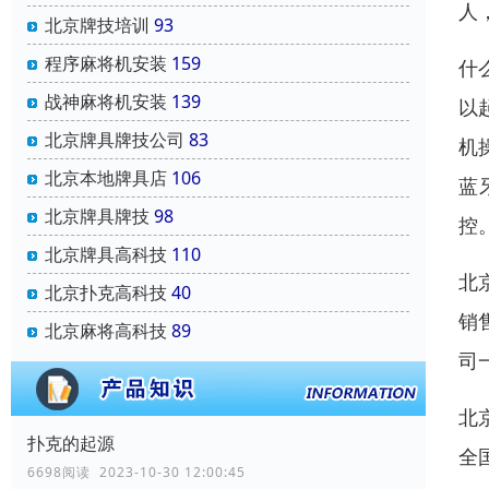
人
北京牌技培训
93
程序麻将机安装
159
什
战神麻将机安装
139
以
北京牌具牌技公司
83
机
北京本地牌具店
106
蓝
北京牌具牌技
98
控
北京牌具高科技
110
北
北京扑克高科技
40
销
北京麻将高科技
89
司
北
扑克的起源
全
6698阅读 2023-10-30 12:00:45