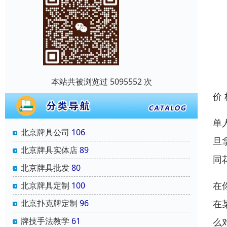
本站共被浏览过 5095552 次
价
单
北京牌具公司
106
旦
北京牌具实体店
89
同
北京牌具批发
80
在
北京牌具定制
100
在
北京扑克牌定制
96
牌技手法教学
61
么