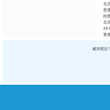
北
普
的
北
24-
更
被浏览过 