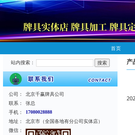
首页
产
站内搜索：
公司：
北京千赢牌具公司
20
联系：
张总
手机：
17080028888
地址：
北京市（全国各地有分公司实体店）
微信：