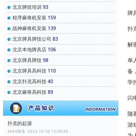
北京牌技培训
93
牌
程序麻将机安装
159
扑
战神麻将机安装
139
北京牌具牌技公司
83
解
北京本地牌具店
106
单
北京牌具牌技
98
备
北京牌具高科技
110
北京扑克高科技
40
学
北京麻将高科技
89
闪
随
扑克的起源
游
6664阅读 2023-10-30 12:00:45
为