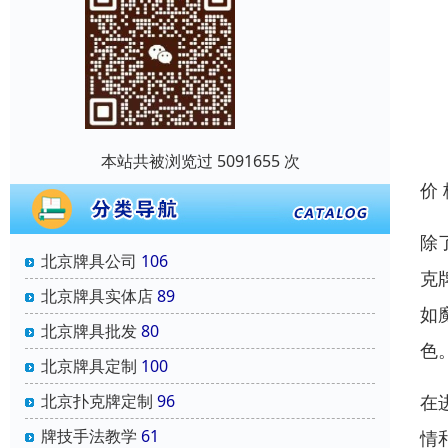
本站共被浏览过 5091655 次
价
除
北京牌具公司
106
克
北京牌具实体店
89
如
北京牌具批发
80
色
北京牌具定制
100
在
北京扑克牌定制
96
牌技手法教学
61
情