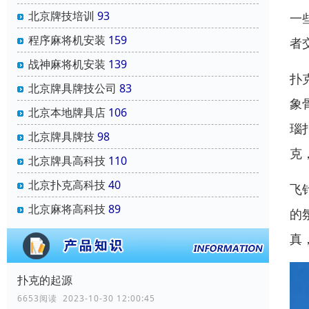
北京牌技培训
93
一
程序麻将机安装
159
者
战神麻将机安装
139
扑
北京牌具牌技公司
83
象
北京本地牌具店
106
瑙
北京牌具牌技
98
克
北京牌具高科技
110
北京扑克高科技
40
飞
北京麻将高科技
89
的
真
扑克的起源
6653阅读 2023-10-30 12:00:45