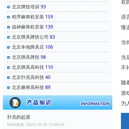
在
北京牌技培训
93
语
程序麻将机安装
159
慢
战神麻将机安装
139
北京牌具牌技公司
83
当
北京本地牌具店
106
当
北京牌具牌技
98
不
北京牌具高科技
110
北京扑克高科技
40
随
北京麻将高科技
89
游
为
扑克的起源
6669阅读 2023-10-30 12:00:45