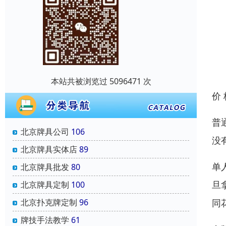
本站共被浏览过 5096471 次
价
普
北京牌具公司
106
没
北京牌具实体店
89
单
北京牌具批发
80
旦
北京牌具定制
100
同
北京扑克牌定制
96
牌技手法教学
61